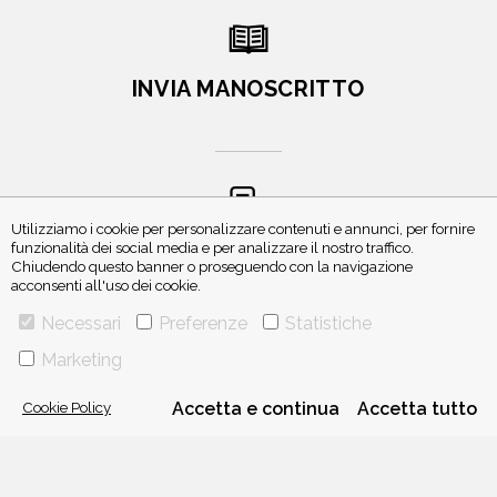
INVIA MANOSCRITTO
Utilizziamo i cookie per personalizzare contenuti e annunci, per fornire
funzionalità dei social media e per analizzare il nostro traffico.
ISCRIVITI ALLA NEWSLETTER
Chiudendo questo banner o proseguendo con la navigazione
acconsenti all'uso dei cookie.
Necessari
Preferenze
Statistiche
Marketing
Cookie Policy
Accetta e continua
Accetta tutto
VIA GHERARDINI 10 - 20145 MILANO
E-MAIL:
INFO@PONTEALLEGRAZIE.IT