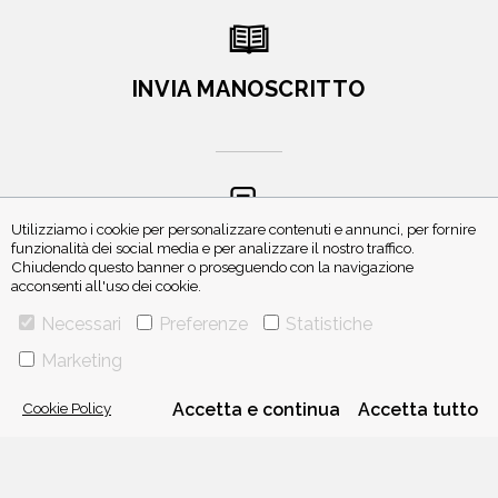
INVIA MANOSCRITTO
Utilizziamo i cookie per personalizzare contenuti e annunci, per fornire
funzionalità dei social media e per analizzare il nostro traffico.
ISCRIVITI ALLA NEWSLETTER
Chiudendo questo banner o proseguendo con la navigazione
acconsenti all'uso dei cookie.
Necessari
Preferenze
Statistiche
Marketing
Cookie Policy
Accetta e continua
Accetta tutto
VIA GHERARDINI 10 - 20145 MILANO
E-MAIL:
INFO@PONTEALLEGRAZIE.IT