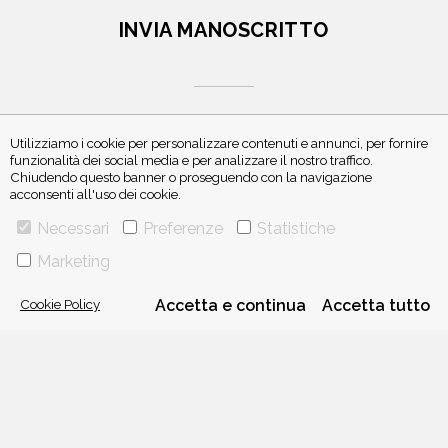
INVIA MANOSCRITTO
Utilizziamo i cookie per personalizzare contenuti e annunci, per fornire
funzionalità dei social media e per analizzare il nostro traffico.
ISCRIVITI ALLA NEWSLETTER
Chiudendo questo banner o proseguendo con la navigazione
acconsenti all'uso dei cookie.
Necessari
Preferenze
Statistiche
Marketing
Cookie Policy
Accetta e continua
Accetta tutto
VIA GHERARDINI 10 - 20145 MILANO
E-MAIL:
INFO@PONTEALLEGRAZIE.IT
TELEFONO
0234597626
- FAX
0234597206
ADRIANO SALANI EDITORE S.R.L.