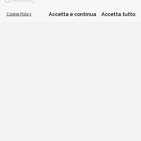
Marketing
Cookie Policy
Accetta e continua
Accetta tutto
VIA GHERARDINI 10 - 20145 MILANO
E-MAIL:
INFO@PONTEALLEGRAZIE.IT
TELEFONO
0234597626
- FAX
0234597206
ADRIANO SALANI EDITORE S.R.L.
P. IVA
12630510159
CHI SIAMO
CONTATTI
PRIVACY POLICY
COOKIE POLICY
Una casa editrice del
Gruppo editoriale Mauri Spagnol
Il sito ponteallegrazie.it partecipa ai programmi di affiliazione di IBS.it