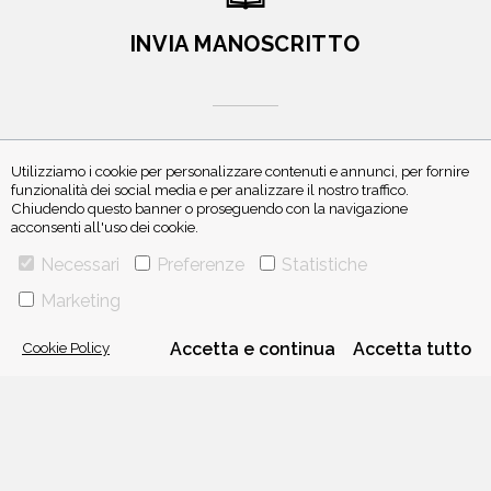
INVIA MANOSCRITTO
Utilizziamo i cookie per personalizzare contenuti e annunci, per fornire
funzionalità dei social media e per analizzare il nostro traffico.
ISCRIVITI ALLA NEWSLETTER
Chiudendo questo banner o proseguendo con la navigazione
acconsenti all'uso dei cookie.
Necessari
Preferenze
Statistiche
Marketing
Cookie Policy
Accetta e continua
Accetta tutto
VIA GHERARDINI 10 - 20145 MILANO
E-MAIL:
INFO@PONTEALLEGRAZIE.IT
TELEFONO
0234597626
- FAX
0234597206
ADRIANO SALANI EDITORE S.R.L.