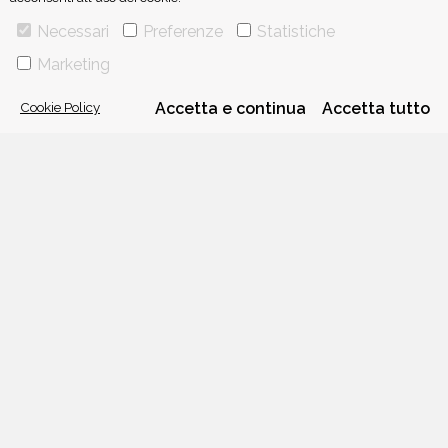
Necessari
Preferenze
Statistiche
Marketing
Cookie Policy
Accetta e continua
Accetta tutto
VIA GHERARDINI 10 - 20145 MILANO
E-MAIL:
INFO@PONTEALLEGRAZIE.IT
TELEFONO
0234597626
- FAX
0234597206
ADRIANO SALANI EDITORE S.R.L.
P. IVA
12630510159
CHI SIAMO
CONTATTI
PRIVACY POLICY
COOKIE POLICY
Una casa editrice del
Gruppo editoriale Mauri Spagnol