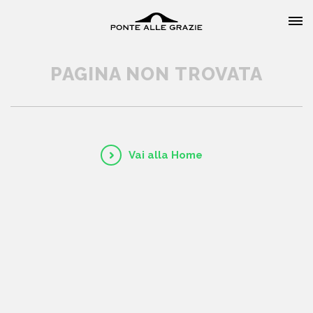
PAGINA NON TROVATA
HOME
Vai alla Home
CHI SIAMO
CATALOGO
AUTORI
EVENTI