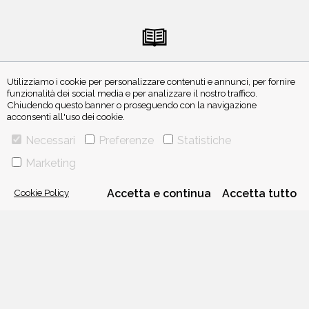
INVIA MANOSCRITTO
Utilizziamo i cookie per personalizzare contenuti e annunci, per fornire
funzionalità dei social media e per analizzare il nostro traffico.
Chiudendo questo banner o proseguendo con la navigazione
acconsenti all'uso dei cookie.
Necessari
Preferenze
Statistiche
Marketing
ISCRIVITI ALLA NEWSLETTER
Cookie Policy
Accetta e continua
Accetta tutto
VIA GHERARDINI 10 - 20145 MILANO