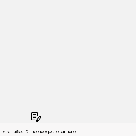
CRIVITI ALLA NEWSLETTER
l nostro traffico. Chiudendo questo banner o