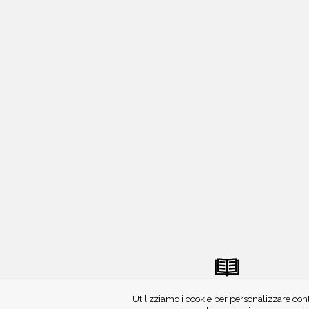
INVIA MANOSCRITTO
Utilizziamo i cookie per personalizzare cont