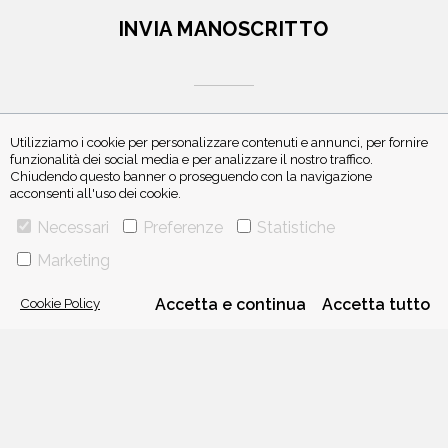
INVIA MANOSCRITTO
Utilizziamo i cookie per personalizzare contenuti e annunci, per fornire
funzionalità dei social media e per analizzare il nostro traffico.
ISCRIVITI ALLA NEWSLETTER
Chiudendo questo banner o proseguendo con la navigazione
acconsenti all'uso dei cookie.
Necessari
Preferenze
Statistiche
Marketing
Cookie Policy
Accetta e continua
Accetta tutto
VIA GHERARDINI 10 - 20145 MILANO
E-MAIL:
INFO@PONTEALLEGRAZIE.IT
TELEFONO
0234597626
- FAX
0234597206
ADRIANO SALANI EDITORE S.R.L.